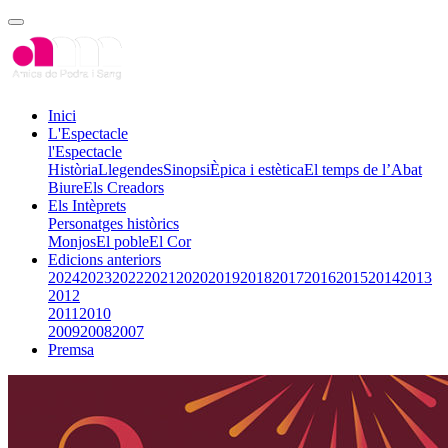
Inici
L'Espectacle
l'Espectacle
Història
Llegendes
Sinopsi
Èpica i estètica
El temps de l’Abat
Biure
Els Creadors
Els Intèprets
Personatges històrics
Monjos
El poble
El Cor
Edicions anteriors
2024
2023
2022
2021
2020
2019
2018
2017
2016
2015
2014
2013
2012
2011
2010
2009
2008
2007
Premsa